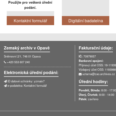
Použijte pro veškerá úřední
Projekt stará KARVINNÁ
Vstup do portálu
Otevřít formulář
podání.
Publikace o Karvinsku
Kontaktní formulář
Digitální badatelna
pobočka Olomouc
ZA v Opavě
Zemský archiv v Opavě
Fakturační údaje:
Sněmovní 2/1, 746 01 Opava
IČ:
70979057
Bankovní spojení:
+420 553 607 240
Příjmový účet OSS: 19-11939
Výdajový účet OSS: 1193988
Elektronická úřední podání:
uctarna@zao.archives.cz
Úřední hodiny:
ID datové schránky: yzmaix7
e-podatelna:
Kontaktní formulář
Pondělí, Středa:
8:00 - 17:0
Úterý, Čtvrtek:
8:00 - 14:00
Pátek:
zavřeno