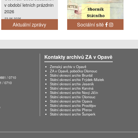
v období letních prázdnin
2026
23.06.2026
Aktuální zprávy
Sociální sítě
OŠANEC Jiří: Studená
Loučka (Stručné dějiny
obce)
09.06.2026
Kontakty archivů ZA v Opavě
MEZINÁRODNÍ DEN
Zemský archiv v Opavě
ARCHIVŮ 2026!
ZA v Opavě, pobočka Olomouc
Státní okresní archiv Bruntál
29.05.2026
881 / 0710
Státní okresní archiv Frýdek-Místek
1 / 0710
Státní okresní archiv Jeseník
DIGITÁLNÍ BADATELNA:
Státní okresní archiv Karviná
nová funkce HLEDÁNÍ
Státní okresní archiv Nový Jičín
Státní okresní archiv Olomouc
VE STROMU
Státní okresní archiv Opava
Státní okresní archiv Prostějov
26.03.2026
0
Státní okresní archiv Přerov
Státní okresní archiv Šumperk
Elektronická verze
výstavy: "Počtete si?"
Archiválie v cizích
jazycích