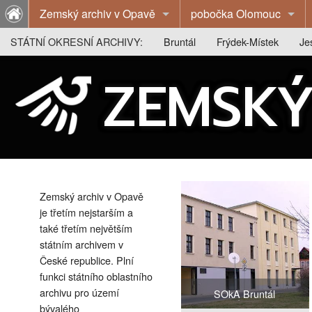
Zemský archiv v Opavě
pobočka Olomouc
O archivu
O archivu
STÁTNÍ OKRESNÍ ARCHIVY:
Bruntál
Frýdek-Místek
Je
Z historie archivu
Z historie archivu
O archivu
O archivu
O 
ZEMSKÝ
Publikace
Publikace
Z historie archivu
Z historie archivu
Z 
Výstavy
Badatelna
Publikace
Publikace
Pu
Badatelna
Kontakty
Badatelna
Výstavy
Vý
Kontakty
Kontakty
Badatelna
Ba
Zemský archiv v Opavě
Kontakty
Ko
je třetím nejstarším a
také třetím největším
státním archivem v
České republice. Plní
funkci státního oblastního
archivu pro území
SOkA Bruntál
bývalého