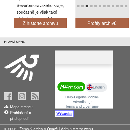
Severomoravského kraje,
současně je však také
historickým zemským
Z historie archivu
Profily archivů
archivem pro bývalé
vévodství slezské. Tato
skutečnost se významně
HLAVNÍ MENU
odráží jak ve skladbě
dokumentů v archivu
uložených, tak i ve vlastní
organizaci instituce,
tvořené centrálou v
Opavě a pobočkou v
Olomouci. Od roku 2002
jsou organizačními články
archivu také všechny
státní okresní archivy na
Mapa stránek
teritoriu
Prohlášení o
Moravskoslezského a
přístupnosti
Olomouckého kraje.
© 2026 | Zemský archiv v Opavě |
Administrátor webu