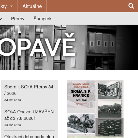
kty
Aktuálně
edně
v
Přerov
Šumperk
ý archiv v Opavě
vu
O archivu
O archivu
 OPAVĚ
čka Olomouc
ie archivu
Z historie archivu
Z historie archivu
í okresní archivy
ce
Publikace
Publikace
Výstavy
Výstavy
na
Badatelna
Spolupráce se školami
Sborník SOkA Přerov 34
y
Kontakty
Badatelna
/ 2026
04.08.2026
Kontakty
SOkA Opava: UZAVŘEN
až do 7.8.2026!
30.07.2026
Otevírací doba badatelen