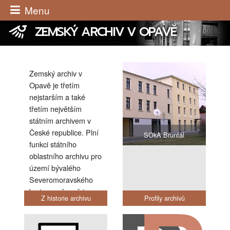
Menu
ZEMSKÝ ARCHIV V OPAVĚ
Zemský archiv v
Opavě je třetím
nejstarším a také
třetím největším
státním archivem v
České republice. Plní
SOkA Bruntál
SOk
SO
S
S
S
funkci státního
oblastního archivu pro
území bývalého
Severomoravského
kraje, současně je
Z historie archivu
Profily archivů
však také historickým
zemským archivem
po
pro bývalé vévodství