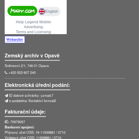
26.02.2026
DIGITÁLNÍ
BADATELNA: nová
NÁPOVĚDA
18.02.2026
Sborník Zemského
Zemský archiv v Opavě
archivu v Opavě 2025
26.11.2025
Sněmovní 2/1, 746 01 Opava
+420 553 607 240
Sborník SOkA Přerov
2025
Elektronická úřední podání:
06.11.2025
ID datové schránky: yzmaix7
e-podatelna:
Kontaktní formulář
Fakturační údaje:
IČ:
70979057
Bankovní spojení:
Příjmový účet OSS: 19-11939881 / 0710
Výdajový účet OSS: 11939881 / 0710