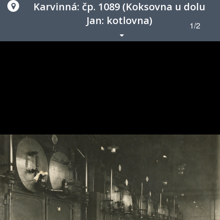
Karvinná: čp. 1089 (Koksovna u dolu
Jan: kotlovna)
1/2