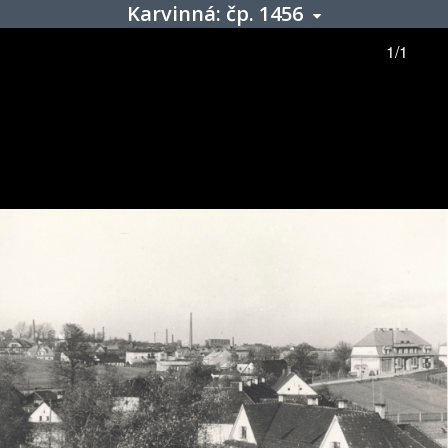
Karvinná: čp. 1456
1/1