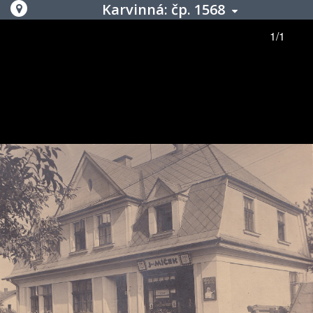
Karvinná: čp. 1568
1/1