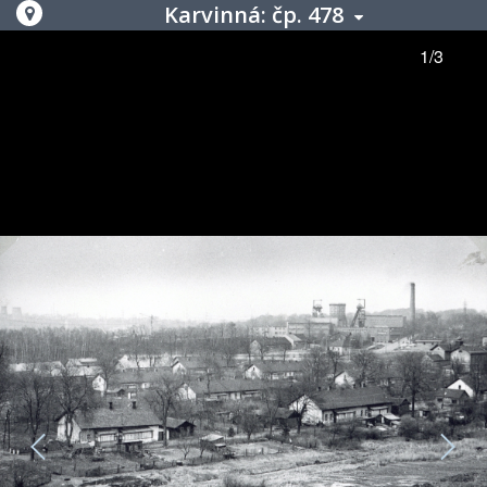
Karvinná: čp. 478
1/3