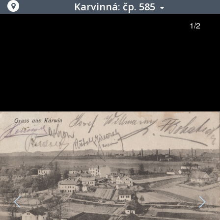
Karvinná: čp. 585
1/2