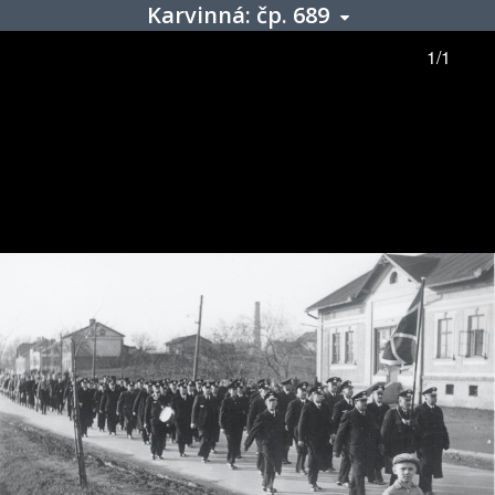
Karvinná: čp. 689
1/1