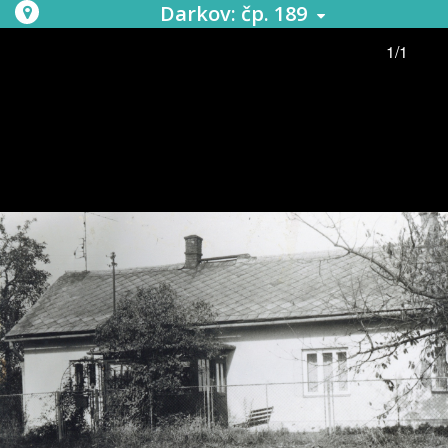
Darkov: čp. 189
1/1