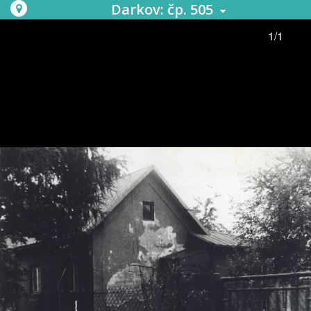
Darkov: čp. 505
1/1