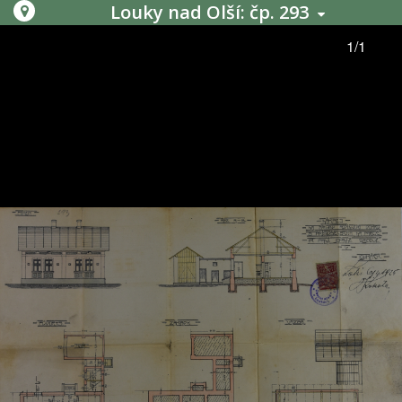
Louky nad Olší: čp. 293
1/1