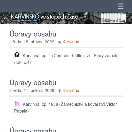
KARVINSKO
ve stopách času
Úvod
Doprovodný web mapového portálu ArcGIS
Úpravy obsahu
Novinky
středa, 18. března 2026
◉ Karvinná
Obsah
Karvinná: čp. 1 (Centrální ředitelství - Starý zámek)
(foto č.4)
Katalogy
Seznamy
Úpravy obsahu
středa, 11. března 2026
◉ Karvinná
Adresáře
Karvinná: čp. 1636 (Zámečnictví a kovářství Viktor
O projektu
Papala)
Kontakty
Úpravy obsahu