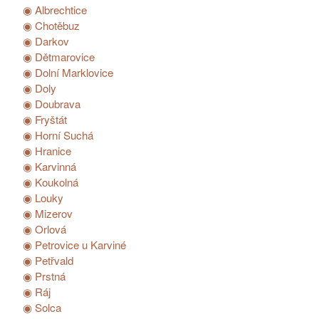
◉ Albrechtice
◉ Chotěbuz
◉ Darkov
◉ Dětmarovice
◉ Dolní Marklovice
◉ Doly
◉ Doubrava
◉ Fryštát
◉ Horní Suchá
◉ Hranice
◉ Karvinná
◉ Koukolná
◉ Louky
◉ Mizerov
◉ Orlová
◉ Petrovice u Karviné
◉ Petřvald
◉ Prstná
◉ Ráj
◉ Solca