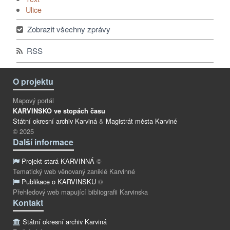
Ulice
Zobrazit všechny zprávy
RSS
O projektu
Mapový portál
KARVINSKO ve stopách času
Státní okresní archiv Karviná
&
Magistrát města Karviné
© 2025
Další informace
Projekt stará KARVINNÁ
©
Tematický web věnovaný zaniklé Karvinné
Publikace o KARVINSKU
©
Přehledový web mapující bibliografii Karvinska
Kontakt
Státní okresní archiv Karviná