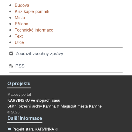
Budova
Kříž-kaple-pomník
Místo
Příloha
Technické informace
Text
Ulice
Zobrazit všechny zprávy
RSS
O projektu
Mapový portál
KARVINSKO ve stopách času
Státní okresní archiv Karviná
&
Magistrát města Karviné
© 2025
Další informace
Projekt stará KARVINNÁ
©