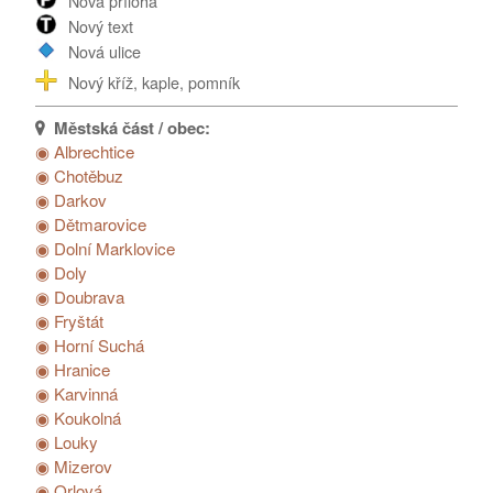
Nová příloha
Nový text
Nová ulice
Nový kříž, kaple, pomník
◉ Albrechtice
◉ Chotěbuz
◉ Darkov
◉ Dětmarovice
◉ Dolní Marklovice
◉ Doly
◉ Doubrava
◉ Fryštát
◉ Horní Suchá
◉ Hranice
◉ Karvinná
◉ Koukolná
◉ Louky
◉ Mizerov
◉ Orlová