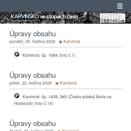
KARVINSKO
ve stopách času
Úvod
Doprovodný web mapového portálu ArcGIS
Úpravy obsahu
Novinky
pondělí, 25. května 2026
◉ Karvinná
Obsah
Karvinná: čp. 1684
(foto č.1)
Katalogy
Úpravy obsahu
Seznamy
pátek, 22. května 2026
◉ Karvinná
Adresáře
Karvinná: čp. 1439, 945 (Česko-polská škola na
Hranicích)
(foto č.19)
O projektu
Úpravy obsahu
Kontakty
čtvrtek, 21. května 2026
◉ Karvinná