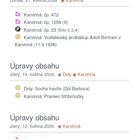
Poděkování...
Karvinná: čp. 472
Karvinná: čp. 1259 (II)
Karvinná: čp. 23
(foto č.3,4)
Karvinná: Vratislavský arcibiskup Adolf Bertram v
Karvinné (11.9.1938)
Úpravy obsahu
úterý, 19. května 2026
◉ Doly
◉ Karvinná
Doly: Socha havíře (Důl Barbora)
Karvinná: Pramen Stříbrňočky
Úpravy obsahu
úterý, 12. května 2026
◉ Karvinná