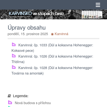
KARVINSKO
ve stopách času
Úvod
Doprovodný web mapového portálu ArcGIS
Úpravy obsahu
Novinky
pondělí, 15. prosince 2025
◉ Karvinná
Obsah
Karvinná: čp. 1033 (Důl a koksovna Hohenegger:
Koksové pece)
Katalogy
Karvinná: čp. 1026 (Důl a koksovna Hohenegger:
Třídírna)
Seznamy
Karvinná: čp. 1028 (Důl a koksovna Hohenegger:
Továrna na amoniak)
Adresáře
O projektu
Legenda:
Kontakty
Nová budova s přílohou