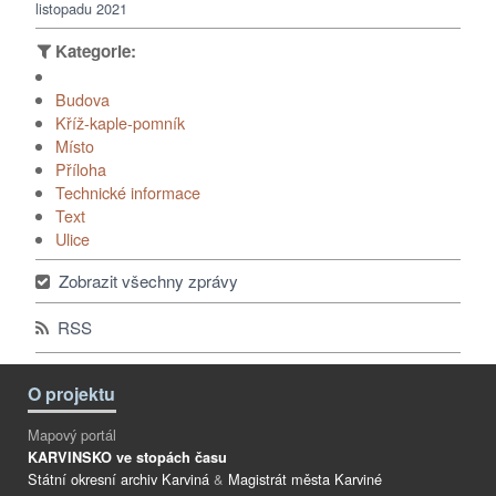
listopadu 2021
Budova
Kříž-kaple-pomník
Místo
Příloha
Technické informace
Text
Ulice
Zobrazit všechny zprávy
RSS
O projektu
Mapový portál
KARVINSKO ve stopách času
Státní okresní archiv Karviná
&
Magistrát města Karviné