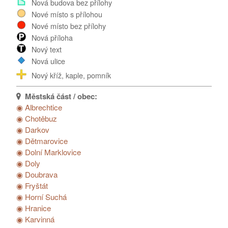
Nová budova bez přílohy
Poděkování...
Nové místo s přílohou
Nové místo bez přílohy
Nová příloha
Nový text
Nová ulice
Nový kříž, kaple, pomník
◉ Albrechtice
◉ Chotěbuz
◉ Darkov
◉ Dětmarovice
◉ Dolní Marklovice
◉ Doly
◉ Doubrava
◉ Fryštát
◉ Horní Suchá
◉ Hranice
◉ Karvinná