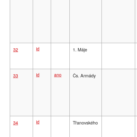
id
32
1. Máje
id
ano
33
Čs. Armády
id
34
Třanovského