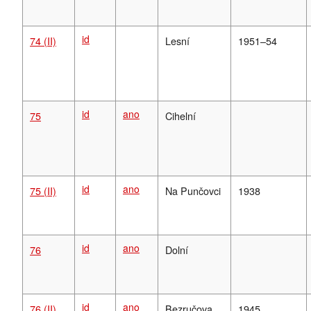
id
74 (II)
Lesní
1951–54
id
ano
75
Cihelní
id
ano
75 (II)
Na Punčovci
1938
id
ano
76
Dolní
id
ano
76 (II)
Bezručova
1945