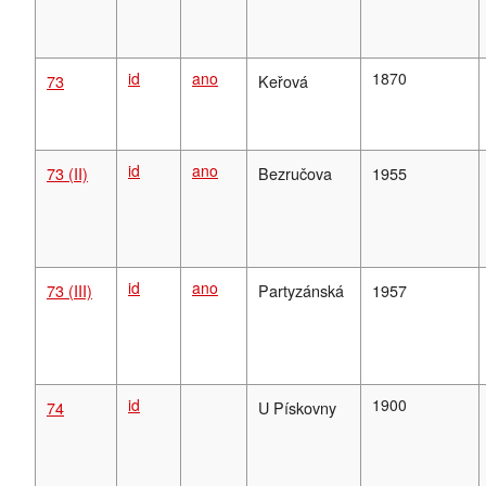
id
ano
1870
73
Keřová
id
ano
73 (II)
Bezručova
1955
id
ano
73 (III)
Partyzánská
1957
id
1900
74
U Pískovny