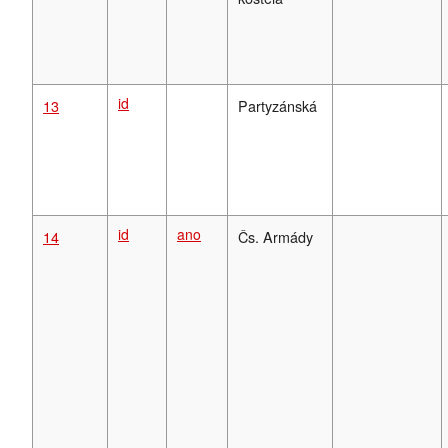
id
13
Partyzánská
id
ano
14
Čs. Armády