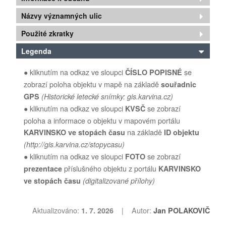
Poděkování...
Názvy významných ulic
Použité zkratky
Legenda
● kliknutím na odkaz ve sloupci
se
ČÍSLO POPISNÉ
zobrazí poloha objektu v mapě na základě
souřadnic
GPS
(Historické letecké snímky: gis.karvina.cz)
● kliknutím na odkaz ve sloupci
se zobrazí
KVSČ
poloha a informace o objektu v mapovém portálu
na základě
KARVINSKO ve stopách času
ID objektu
(http://gis.karvina.cz/stopycasu)
● kliknutím na odkaz ve sloupci
se zobrazí
FOTO
příslušného
objektu z portálu
prezentace
KARVINSKO
ve stopách času
(digitalizované přílohy)
Aktualizováno:
| Autor:
1
. 7. 2026
Jan POLAKOVIČ