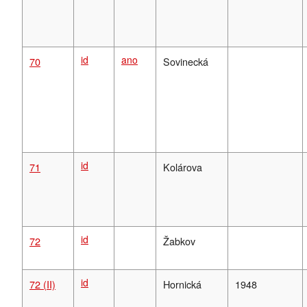
id
ano
70
Sovinecká
id
71
Kolárova
id
72
Žabkov
id
72 (II)
Hornická
1948