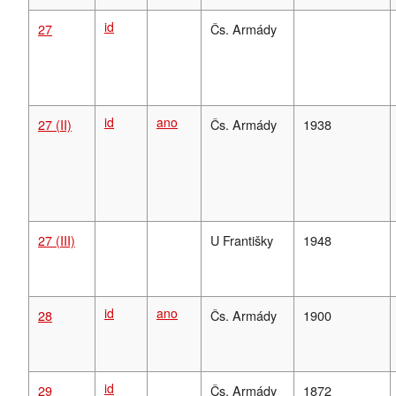
id
27
Čs. Armády
id
ano
27 (II)
Čs. Armády
1938
27 (I
I
I)
U Františky
1948
id
ano
28
Čs. Armády
1900
id
29
Čs. Armády
1872