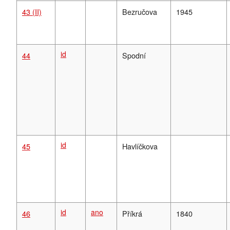
43 (II)
Bezručova
1945
id
44
Spodní
id
45
Havlíčkova
id
ano
46
Příkrá
1840