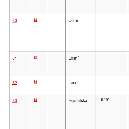
id
80
Dolní
id
81
Lesní
id
82
Lesní
id
1929*
83
Fryštátská