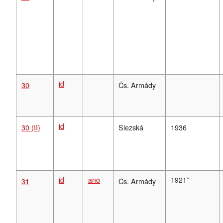
id
30
Čs. Armády
id
30
(II)
Slezská
1936
id
ano
1921*
31
Čs. Armády