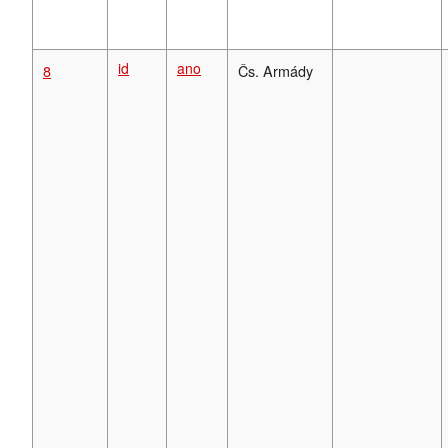
id
ano
8
Čs. Armády