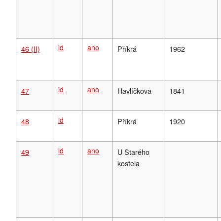
id
ano
46 (II)
Příkrá
1962
id
ano
47
Havlíčkova
1841
id
48
Příkrá
1920
id
ano
49
U Starého
kostela