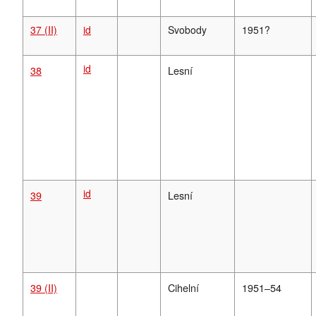
37 (II)
id
Svobody
1951?
id
38
Lesní
id
39
Lesní
39 (II)
Cihelní
1951–54