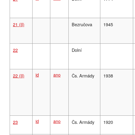
21 (II)
Bezručova
1945
22
Dolní
id
ano
2
2 (II)
Čs. Armády
1938
id
ano
23
Čs. Armády
1920