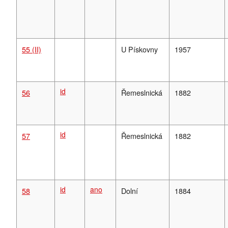
55 (II)
U Pískovny
1957
id
56
Řemeslnická
1882
id
57
Řemeslnická
1882
id
ano
58
Dolní
1884