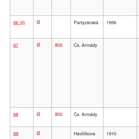
id
66 (II)
Partyzánská
1956
id
ano
67
Čs. Armády
id
ano
68
Čs. Armády
id
69
Havlíčkova
1910