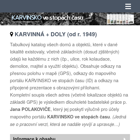
KARVINSKO
ve stopách času
Úvod
Doprovodný web mapového portálu ArcGIS
KARVINNÁ + DOLY (od r. 1949)
Novinky
Tabulkový katalog všech domů a objektů, které v dané
lokalitě existovaly, včetně základních (dosud zjištěných)
Obsah
údajů ke každému z nich (čp., ulice, rok kolaudace,
demolice, majitel a využití objektu). Obsahuje odkazy na
Katalogy
přesnou polohu v mapě (GPS), odkazy do mapového
portálu KARVINSKO ve stopách času (ID) a odkazy na
Seznamy
připojené prezentace s obrazovými přílohami.
Kompletní soupis všech adres (včetně lokalizace objektů na
Adresáře
základě GPS) je výsledkem dlouholeté badatelské práce p.
, který jej poskytl výlučně pro účely
Jana POLAKOVIČE
O projektu
mapového portálu
.
KARVINSKO ve stopách času
(Jedná
se o pracovní verzi, která se nadále vyvíjí a upravuje…)
Kontakty
Informace k obsahu