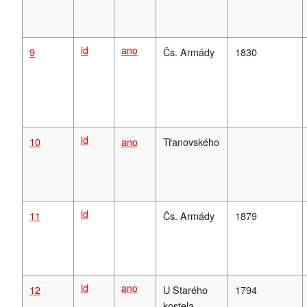
id
ano
9
Čs. Armády
1830
id
10
ano
Třanovského
id
11
Čs. Armády
1879
id
ano
12
U Starého
1794
kostela