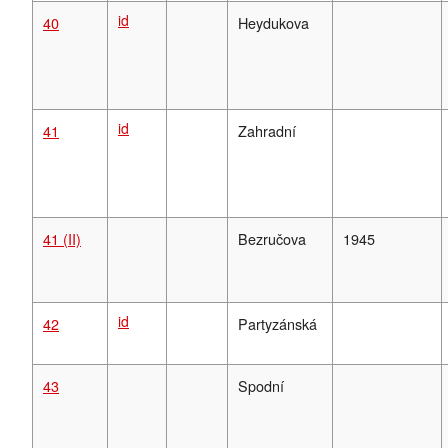
id
40
Heydukova
id
41
Zahradní
41 (II)
Bezručova
1945
id
42
Partyzánská
43
Spodní