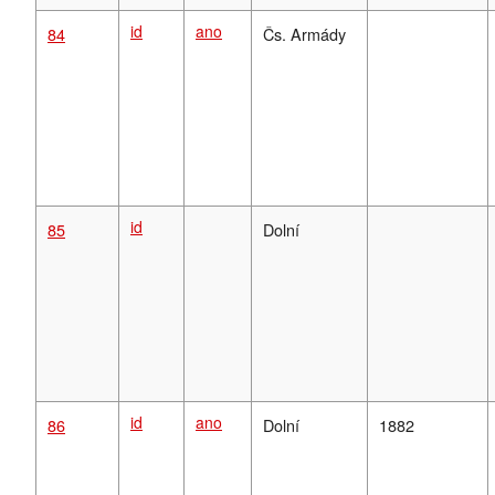
id
ano
84
Čs. Armády
id
85
Dolní
id
ano
86
Dolní
1882