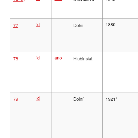
id
1880
77
Dolní
id
ano
78
Hlubinská
id
79
Dolní
1921*