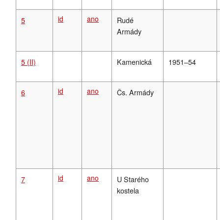
id
ano
5
Rudé
Armády
5 (II)
Kamenická
1951–54
id
ano
6
Čs. Armády
id
ano
7
U Starého
kostela