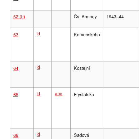
62 (II)
Čs. Armády
1943–44
id
63
Komenského
id
64
Kostelní
id
ano
65
Fryštátská
id
66
Sadová