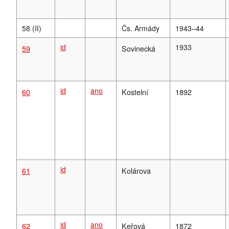
58 (II)
Čs. Armády
1943–44
id
1933
59
Sovinecká
id
ano
60
Kostelní
1892
id
61
Kolárova
id
ano
62
Keřová
1872