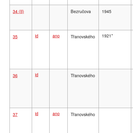
34 (II)
Bezručova
1945
id
ano
1921*
35
Třanovského
id
36
Třanovského
id
ano
37
Třanovského