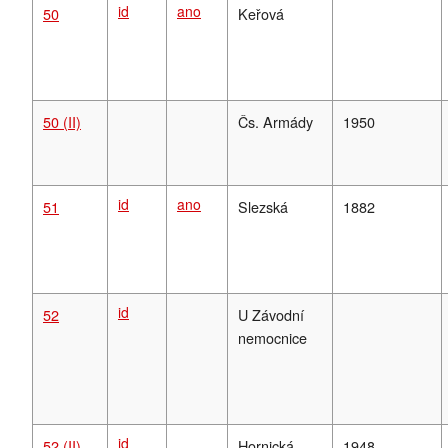
id
ano
50
Keřová
50 (II)
Čs. Armády
1950
id
ano
51
Slezská
1882
id
52
U Závodní
nemocnice
id
52 (II)
Hornická
1948