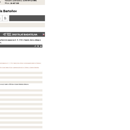
Projekt stará KARVINNÁ
Publikace o Karvinsku