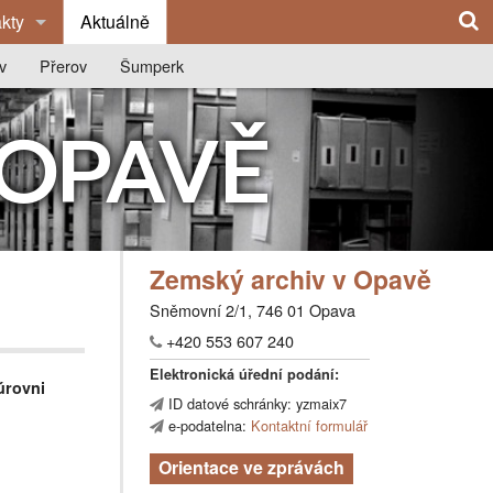
kty
Aktuálně
edně
v
Přerov
Šumperk
ý archiv v Opavě
vu
O archivu
O archivu
 OPAVĚ
čka Olomouc
ie archivu
Z historie archivu
Z historie archivu
í okresní archivy
ce
Publikace
Publikace
Výstavy
Výstavy
Zemský archiv v Opavě
na
Badatelna
Spolupráce se školami
Sněmovní 2/1, 746 01 Opava
y
Kontakty
Badatelna
+420 553 607 240
Kontakty
Elektronická úřední podání:
úrovni
ID datové schránky: yzmaix7
e-podatelna:
Kontaktní formulář
Orientace ve zprávách