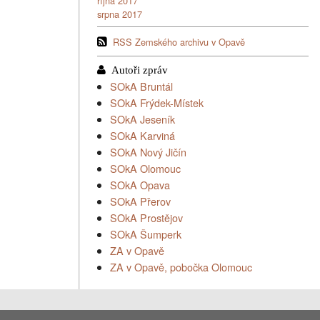
října 2017
srpna 2017
RSS Zemského archivu v Opavě
SOkA Bruntál
SOkA Frýdek-Místek
SOkA Jeseník
SOkA Karviná
SOkA Nový Jičín
SOkA Olomouc
SOkA Opava
SOkA Přerov
SOkA Prostějov
SOkA Šumperk
ZA v Opavě
ZA v Opavě, pobočka Olomouc