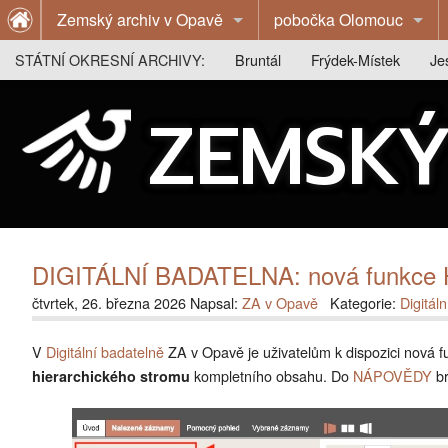
Zemský archiv v Opavě
pobočka Olomouc
O archivu
O archivu
STÁTNÍ OKRESNÍ ARCHIVY:
Bruntál
Frýdek-Místek
Je
Z historie archivu
Z historie archivu
O archivu
O archivu
O 
ZEMSKÝ
Publikace
Publikace
Z historie archivu
Z historie archivu
Z 
Výstavy
Badatelna
Publikace
Publikace
Pu
Badatelna
Kontakty
Badatelna
Výstavy
Vý
Kontakty
Kontakty
Badatelna
Ba
DIGITÁLNÍ BADATELNA: nová funkc
Kontakty
Ko
čtvrtek, 26. března 2026 Napsal:
ZA v Opavě
Kategorie:
Digitál
V
Digitální badatelně
ZA v Opavě je uživatelům k dispozici nová 
kompletního obsahu. Do
NÁPOVĚDY
br
hierarchického stromu