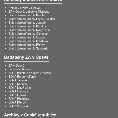
Zemský archiv v Opavě
ZA v Opavě, pobočka Olomouc
Státní okresní archiv Bruntál
Státní okresní archiv Frýdek-Místek
Státní okresní archiv Jeseník
Státní okresní archiv Karviná
Státní okresní archiv Nový Jičín
Státní okresní archiv Olomouc
Státní okresní archiv Opava
Státní okresní archiv Prostějov
Státní okresní archiv Přerov
Státní okresní archiv Šumperk
Badatelny ZA v Opavě
ZA v Opavě
pobočka Olomouc
SOkA Bruntál se sídlem v Krnově
SOkA Frýdek-Místek
SOkA Jeseník
SOkA Karviná
SOkA Nový Jičín
SOkA Olomouc
SOkA Opava
SOkA Prostějov
SOkA Přerov
SOkA Šumperk
Archivy v České republice