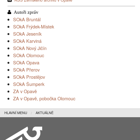
SOkA Bruntál
SOkA Frýdek-Místek
SOkA Jeseník
SOkA Karviná
SOkA Nový Jičín
SOkA Olomouc
SOkA Opava
SOkA Přerov
SOkA Prostějov
SOkA Šumperk
ZA v Opavě
ZA v Opavě, pobočka Olomouc
HLAVNÍ MENU
AKTUÁLNĚ