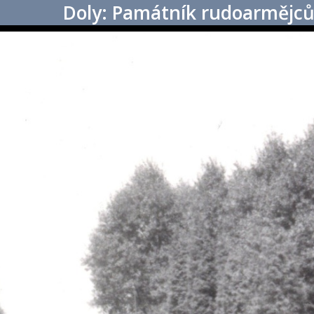
Doly: Památník rudoarmějc