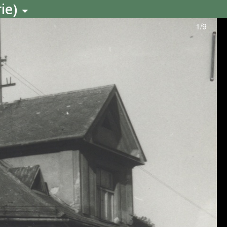
ie)
1/9