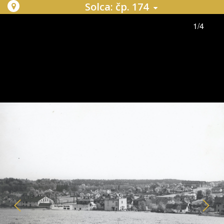
Solca: čp. 174
1/4