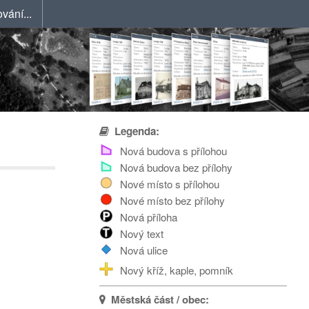
vání...
Legenda:
Nová budova s přílohou
Nová budova bez přílohy
Nové místo s přílohou
Nové místo bez přílohy
Nová příloha
Nový text
Nová ulice
Nový kříž, kaple, pomník