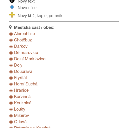
Nový text
Poděkování...
Nová ulice
Nový kříž, kaple, pomník
◉ Albrechtice
◉ Chotěbuz
◉ Darkov
◉ Dětmarovice
◉ Dolní Marklovice
◉ Doly
◉ Doubrava
◉ Fryštát
◉ Horní Suchá
◉ Hranice
◉ Karvinná
◉ Koukolná
◉ Louky
◉ Mizerov
◉ Orlová
◉ Petrovice u Karviné