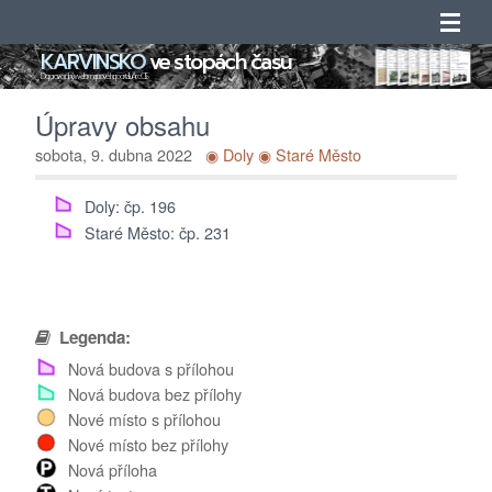
KARVINSKO
ve stopách času
Úvod
Doprovodný web mapového portálu ArcGIS
Úpravy obsahu
Novinky
sobota, 9. dubna 2022
◉ Doly
◉ Staré Město
Obsah
Doly: čp. 196
Staré Město: čp. 231
Katalogy
Seznamy
Legenda:
Adresáře
Nová budova s přílohou
Nová budova bez přílohy
O projektu
Nové místo s přílohou
Nové místo bez přílohy
Kontakty
Nová příloha