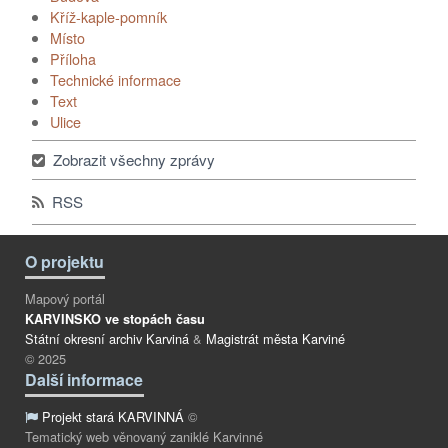
Kříž-kaple-pomník
Místo
Příloha
Technické informace
Text
Ulice
Zobrazit všechny zprávy
RSS
O projektu
Mapový portál
KARVINSKO ve stopách času
Státní okresní archiv Karviná
&
Magistrát města Karviné
© 2025
Další informace
Projekt stará KARVINNÁ
©
Tematický web věnovaný zaniklé Karvinné