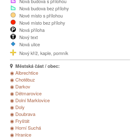
Nová budova s přílohou
Nová budova bez přílohy
Nové místo s přílohou
Nové místo bez přílohy
Nová příloha
Nový text
Nová ulice
Nový kříž, kaple, pomník
◉ Albrechtice
◉ Chotěbuz
◉ Darkov
◉ Dětmarovice
◉ Dolní Marklovice
◉ Doly
◉ Doubrava
◉ Fryštát
◉ Horní Suchá
◉ Hranice