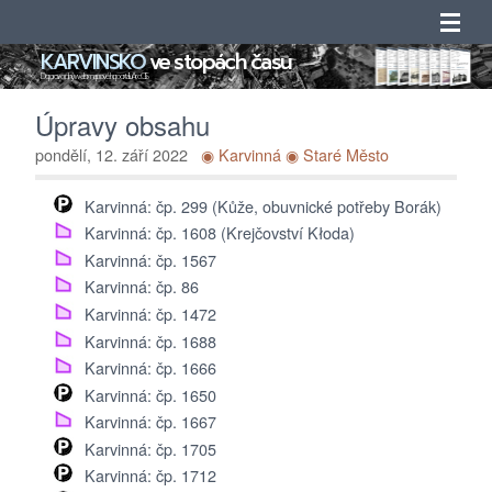
KARVINSKO
ve stopách času
Úvod
Doprovodný web mapového portálu ArcGIS
Úpravy obsahu
Novinky
pondělí, 12. září 2022
◉ Karvinná
◉ Staré Město
Obsah
Karvinná: čp. 299 (Kůže, obuvnické potřeby Borák)
Karvinná: čp. 1608 (Krejčovství Kłoda)
Katalogy
Karvinná: čp. 1567
Karvinná: čp. 86
Seznamy
Karvinná: čp. 1472
Karvinná: čp. 1688
Adresáře
Karvinná: čp. 1666
Karvinná: čp. 1650
O projektu
Karvinná: čp. 1667
Karvinná: čp. 1705
Kontakty
Karvinná: čp. 1712