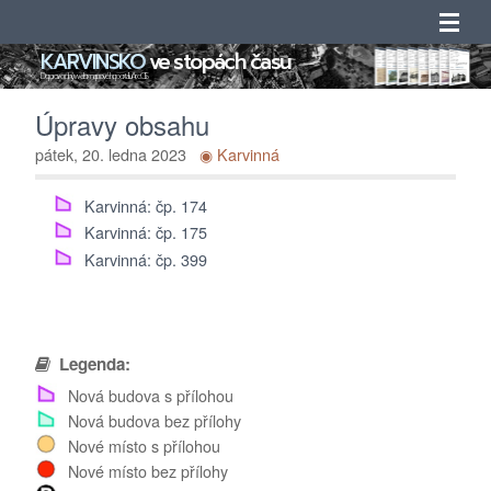
KARVINSKO
ve stopách času
Úvod
Doprovodný web mapového portálu ArcGIS
Úpravy obsahu
Novinky
pátek, 20. ledna 2023
◉ Karvinná
Obsah
Karvinná: čp. 174
Karvinná: čp. 175
Katalogy
Karvinná: čp. 399
Seznamy
Adresáře
Legenda:
Nová budova s přílohou
O projektu
Nová budova bez přílohy
Nové místo s přílohou
Kontakty
Nové místo bez přílohy