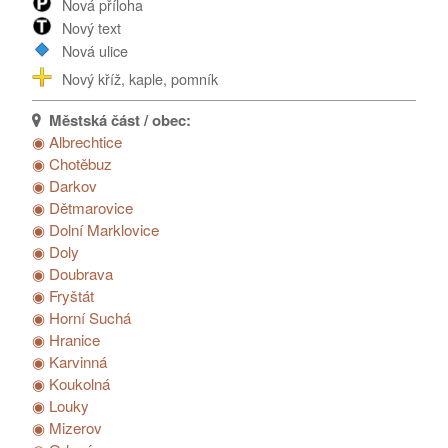
Nová příloha
Poděkování...
Nový text
Nová ulice
Nový kříž, kaple, pomník
◉ Albrechtice
◉ Chotěbuz
◉ Darkov
◉ Dětmarovice
◉ Dolní Marklovice
◉ Doly
◉ Doubrava
◉ Fryštát
◉ Horní Suchá
◉ Hranice
◉ Karvinná
◉ Koukolná
◉ Louky
◉ Mizerov