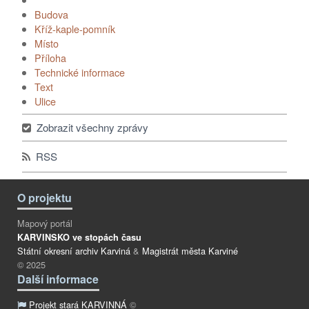
Budova
Kříž-kaple-pomník
Místo
Příloha
Technické informace
Text
Ulice
Zobrazit všechny zprávy
RSS
O projektu
Mapový portál
KARVINSKO ve stopách času
Státní okresní archiv Karviná
&
Magistrát města Karviné
© 2025
Další informace
Projekt stará KARVINNÁ
©