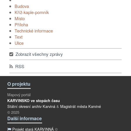
Budova
Kříž-kaple-pomník
Místo
Příloha
Technické informace
Text
Ulice
Zobrazit všechny zprávy
RSS
O projektu
Mapový portál
KARVINSKO ve stopách času
Státní okresní archiv Karviná
&
Magistrát města Karviné
© 2025
Další informace
Projekt stará KARVINNÁ
©