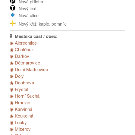
Nová příloha
Poděkování...
Nový text
Nová ulice
Nový kříž, kaple, pomník
◉ Albrechtice
◉ Chotěbuz
◉ Darkov
◉ Dětmarovice
◉ Dolní Marklovice
◉ Doly
◉ Doubrava
◉ Fryštát
◉ Horní Suchá
◉ Hranice
◉ Karvinná
◉ Koukolná
◉ Louky
◉ Mizerov