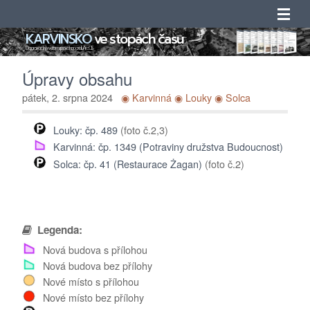
KARVINSKO
ve stopách času
Úvod
Doprovodný web mapového portálu ArcGIS
Úpravy obsahu
Novinky
pátek, 2. srpna 2024
◉ Karvinná
◉ Louky
◉ Solca
Obsah
Louky: čp. 489
(foto č.2,3)
Karvinná: čp. 1349 (Potraviny družstva Budoucnost)
Katalogy
Solca: čp. 41 (Restaurace Żagan)
(foto č.2)
Seznamy
Adresáře
Legenda:
Nová budova s přílohou
O projektu
Nová budova bez přílohy
Nové místo s přílohou
Kontakty
Nové místo bez přílohy