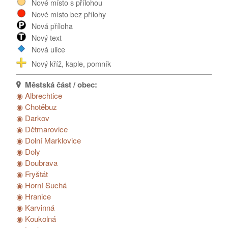
Nové místo s přílohou
Poděkování...
Nové místo bez přílohy
Nová příloha
Nový text
Nová ulice
Nový kříž, kaple, pomník
◉ Albrechtice
◉ Chotěbuz
◉ Darkov
◉ Dětmarovice
◉ Dolní Marklovice
◉ Doly
◉ Doubrava
◉ Fryštát
◉ Horní Suchá
◉ Hranice
◉ Karvinná
◉ Koukolná