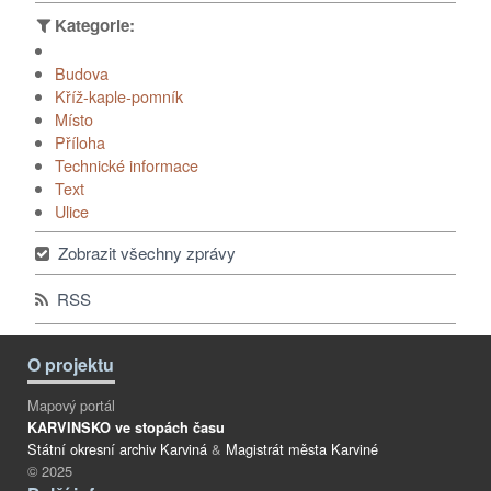
Budova
Kříž-kaple-pomník
Místo
Příloha
Technické informace
Text
Ulice
Zobrazit všechny zprávy
RSS
O projektu
Mapový portál
KARVINSKO ve stopách času
Státní okresní archiv Karviná
&
Magistrát města Karviné
© 2025