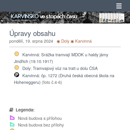
KARVINSKO
ve stopách času
Úvod
Doprovodný web mapového portálu ArcGIS
Úpravy obsahu
Novinky
pondělí, 19. srpna 2024
◉ Doly
◉ Karvinná
Obsah
Karvinná: Srážka tramvají MDOK u haldy jámy
Jindřich (19.10.1917)
Katalogy
Doly: Tramvajový vůz na trati u dolu ČSA
Karvinná: čp. 1272 (Druhá česká obecná škola na
Seznamy
Hoheneggeru)
(foto č.4-6)
Adresáře
O projektu
Legenda:
Nová budova s přílohou
Kontakty
Nová budova bez přílohy