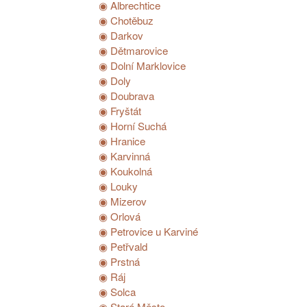
◉ Albrechtice
◉ Chotěbuz
◉ Darkov
◉ Dětmarovice
◉ Dolní Marklovice
◉ Doly
◉ Doubrava
◉ Fryštát
◉ Horní Suchá
◉ Hranice
◉ Karvinná
◉ Koukolná
◉ Louky
◉ Mizerov
◉ Orlová
◉ Petrovice u Karviné
◉ Petřvald
◉ Prstná
◉ Ráj
◉ Solca
◉ Staré Město