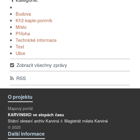
Budova
Kříž-kaple-pomník
Místo
Příloha
Technické informace
Text
Ulice
Zobrazit všechny zprávy
RSS
O projektu
Mapový portál
KARVINSKO ve stopách času
Státní okresní archiv Karviná
&
Magistrát města Karviné
© 2025
Další informace