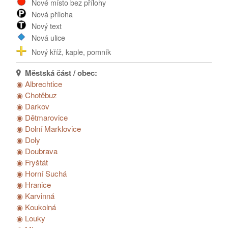
Nové místo bez přílohy
Poděkování...
Nová příloha
Nový text
Nová ulice
Nový kříž, kaple, pomník
◉ Albrechtice
◉ Chotěbuz
◉ Darkov
◉ Dětmarovice
◉ Dolní Marklovice
◉ Doly
◉ Doubrava
◉ Fryštát
◉ Horní Suchá
◉ Hranice
◉ Karvinná
◉ Koukolná
◉ Louky