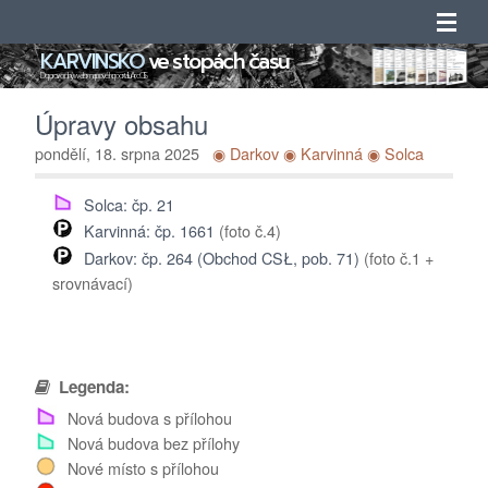
KARVINSKO
ve stopách času
Úvod
Doprovodný web mapového portálu ArcGIS
Úpravy obsahu
Novinky
pondělí, 18. srpna 2025
◉ Darkov
◉ Karvinná
◉ Solca
Obsah
Solca: čp. 21
Karvinná: čp. 1661
(foto č.4)
Katalogy
Darkov: čp. 264 (Obchod CSŁ, pob. 71)
(foto č.1 +
srovnávací)
Seznamy
Adresáře
Legenda:
O projektu
Nová budova s přílohou
Nová budova bez přílohy
Kontakty
Nové místo s přílohou