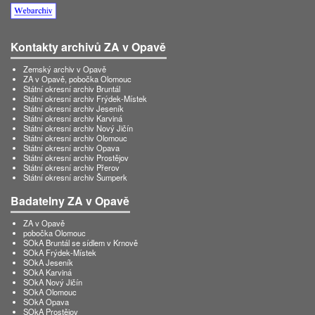
Kontakty archivů ZA v Opavě
Zemský archiv v Opavě
ZA v Opavě, pobočka Olomouc
Státní okresní archiv Bruntál
Státní okresní archiv Frýdek-Místek
Státní okresní archiv Jeseník
Státní okresní archiv Karviná
Státní okresní archiv Nový Jičín
Státní okresní archiv Olomouc
Státní okresní archiv Opava
Státní okresní archiv Prostějov
Státní okresní archiv Přerov
Státní okresní archiv Šumperk
Badatelny ZA v Opavě
ZA v Opavě
pobočka Olomouc
SOkA Bruntál se sídlem v Krnově
SOkA Frýdek-Místek
SOkA Jeseník
SOkA Karviná
SOkA Nový Jičín
SOkA Olomouc
SOkA Opava
SOkA Prostějov