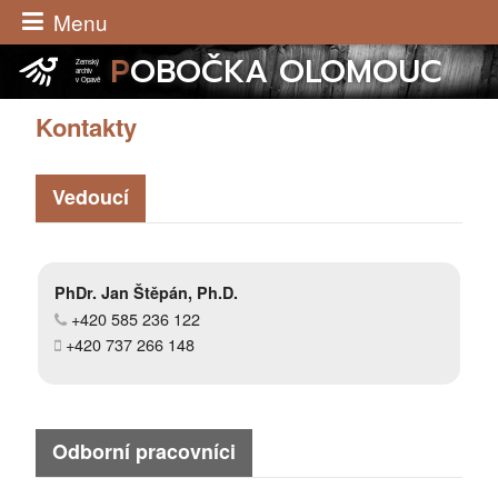
Menu
P
OBOČKA OLOMOUC
Zemský
archiv
v Opavě
Kontakty
Vedoucí
PhDr. Jan Štěpán, Ph.D.
+420 585 236 122
+420 737 266 148
Odborní pracovníci