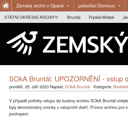
Zemský archiv v Opavě
pobočka Olomouc
O archivu
O archivu
STÁTNÍ OKRESNÍ ARCHIVY:
Bruntál
Frýdek-Místek
Je
Z historie archivu
Z historie archivu
O archivu
O archivu
O 
ZEMSKÝ
Publikace
Publikace
Z historie archivu
Z historie archivu
Z 
Výstavy
Badatelna
Publikace
Publikace
Pu
Badatelna
Kontakty
Badatelna
Výstavy
Vý
Kontakty
Kontakty
Badatelna
Ba
SOkA Bruntál: UPOZORNĚNÍ - vstup d
Kontakty
Ko
pondělí, 25. září 2023 Napsal:
SOkA Bruntál
Kategorie:
Badatel
V případě potřeby vstupu do budovy archivu SOkA Bruntál volejte
byly demontovány zvonky u vstupních dveří. Provoz archivu pro
pochopení