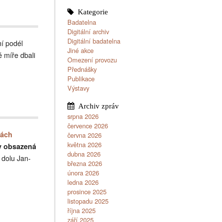
Badatelna
Digitální archiv
Digitální badatelna
ní podél
Jiné akce
 míře dbali
Omezení provozu
Přednášky
Publikace
Výstavy
srpna 2026
července 2026
pách
června 2026
května 2026
v obsazená
dubna 2026
 dolu Jan-
března 2026
února 2026
ledna 2026
prosince 2025
listopadu 2025
října 2025
září 2025