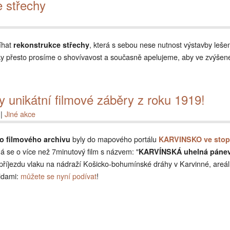
 střechy
Projekt stará KARVINNÁ
Publikace o Karvinsku
íhat
, která s sebou nese nutnost výstavby leše
rekonstrukce střechy
ky přesto prosíme o shovívavost a současně apelujeme, aby ve zvýšené
unikátní filmové záběry z roku 1919!
|
Jiné akce
byly do mapového portálu
o filmového archivu
KARVINSKO ve sto
ná se o více než 7minutový film s názvem: "
KARVÍNSKÁ uhelná páne
z příjezdu vlaku na nádraží Košicko-bohumínské dráhy v Karvinné, areál
aldami:
můžete se nyní podívat
!