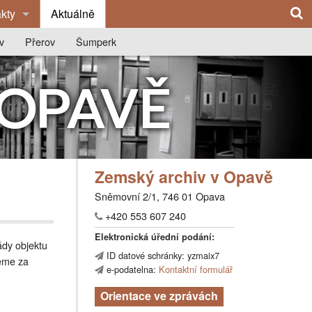
kty
Aktuálně
edně
v
Přerov
Šumperk
ý archiv v Opavě
vu
O archivu
O archivu
 OPAVĚ
čka Olomouc
ie archivu
Z historie archivu
Z historie archivu
í okresní archivy
ce
Publikace
Publikace
Výstavy
Výstavy
Zemský archiv v Opavě
na
Badatelna
Spolupráce se školami
Sněmovní 2/1, 746 01 Opava
y
Kontakty
Badatelna
+420 553 607 240
Kontakty
Elektronická úřední podání:
ády objektu
ID datové schránky: yzmaix7
jeme za
e-podatelna:
Kontaktní formulář
Orientace ve zprávách