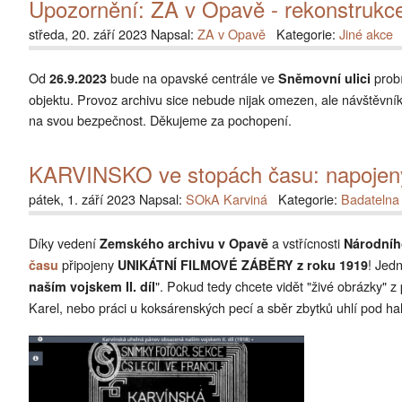
Upozornění: ZA v Opavě - rekonstrukce
středa, 20. září 2023 Napsal:
ZA v Opavě
Kategorie:
Jiné akce
Od
bude na opavské centrále ve
prob
26.9.2023
Sněmovní ulici
objektu. Provoz archivu sice nebude nijak omezen, ale návštěvní
na svou bezpečnost. Děkujeme za pochopení.
KARVINSKO ve stopách času: napojeny 
pátek, 1. září 2023 Napsal:
SOkA Karviná
Kategorie:
Badatelna
Díky vedení
a vstřícnosti
Zemského archivu v Opavě
Národníh
připojeny
! Jed
času
UNIKÁTNÍ FILMOVÉ ZÁBĚRY z roku 1919
". Pokud tedy chcete vidět "živé obrázky" 
naším vojskem II. díl
Karel, nebo práci u koksárenských pecí a sběr zbytků uhlí pod h