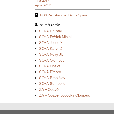
října 2017
srpna 2017
RSS Zemského archivu v Opavě
SOkA Bruntál
SOkA Frýdek-Místek
SOkA Jeseník
SOkA Karviná
SOkA Nový Jičín
SOkA Olomouc
SOkA Opava
SOkA Přerov
SOkA Prostějov
SOkA Šumperk
ZA v Opavě
ZA v Opavě, pobočka Olomouc