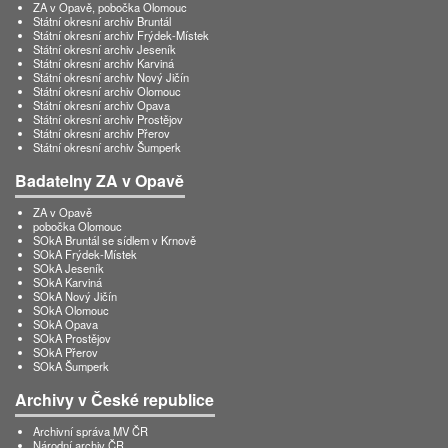
ZA v Opavě, pobočka Olomouc
Státní okresní archiv Bruntál
Státní okresní archiv Frýdek-Místek
Státní okresní archiv Jeseník
Státní okresní archiv Karviná
Státní okresní archiv Nový Jičín
Státní okresní archiv Olomouc
Státní okresní archiv Opava
Státní okresní archiv Prostějov
Státní okresní archiv Přerov
Státní okresní archiv Šumperk
Badatelny ZA v Opavě
ZA v Opavě
pobočka Olomouc
SOkA Bruntál se sídlem v Krnově
SOkA Frýdek-Místek
SOkA Jeseník
SOkA Karviná
SOkA Nový Jičín
SOkA Olomouc
SOkA Opava
SOkA Prostějov
SOkA Přerov
SOkA Šumperk
Archivy v České republice
Archivní správa MV ČR
Národní archiv ČR