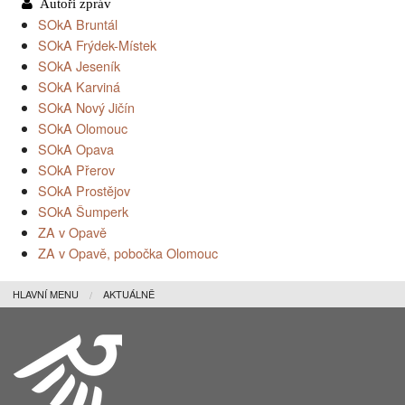
SOkA Bruntál
SOkA Frýdek-Místek
SOkA Jeseník
SOkA Karviná
SOkA Nový Jičín
SOkA Olomouc
SOkA Opava
SOkA Přerov
SOkA Prostějov
SOkA Šumperk
ZA v Opavě
ZA v Opavě, pobočka Olomouc
HLAVNÍ MENU
AKTUÁLNĚ