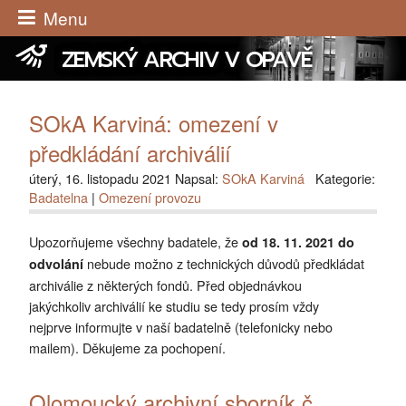
Menu
ZEMSKÝ ARCHIV V OPAVĚ
SOkA Karviná: omezení v
předkládání archiválií
úterý, 16. listopadu 2021 Napsal:
SOkA Karviná
Kategorie:
Badatelna
|
Omezení provozu
Upozorňujeme všechny badatele, že
od 18. 11. 2021 do
nebude možno z technických důvodů předkládat
odvolání
archiválie z některých fondů. Před objednávkou
jakýchkoliv archiválií ke studiu se tedy prosím vždy
nejprve informujte v naší badatelně (telefonicky nebo
mailem). Děkujeme za pochopení.
Olomoucký archivní sborník č.