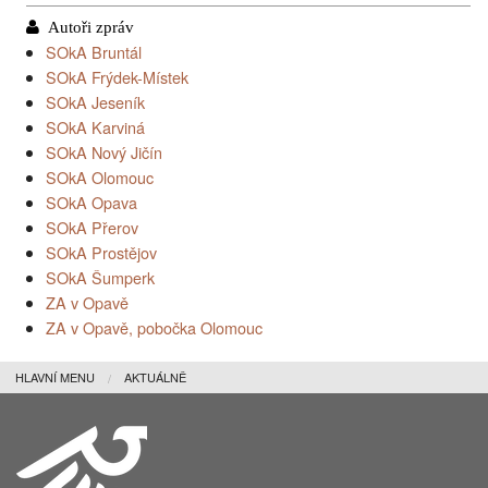
SOkA Bruntál
SOkA Frýdek-Místek
SOkA Jeseník
SOkA Karviná
SOkA Nový Jičín
SOkA Olomouc
SOkA Opava
SOkA Přerov
SOkA Prostějov
SOkA Šumperk
ZA v Opavě
ZA v Opavě, pobočka Olomouc
HLAVNÍ MENU
AKTUÁLNĚ