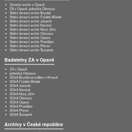
Zemský archiv v Opavě
ZA v Opavě, pobočka Olomouc
Státní okresní archiv Bruntál
Státní okresní archiv Frýdek-Místek
Státní okresní archiv Jeseník
Státní okresní archiv Karviná
Státní okresní archiv Nový Jičín
Státní okresní archiv Olomouc
Státní okresní archiv Opava
Státní okresní archiv Prostějov
Státní okresní archiv Přerov
Státní okresní archiv Šumperk
Badatelny ZA v Opavě
ZA v Opavě
pobočka Olomouc
SOkA Bruntál se sídlem v Krnově
SOkA Frýdek-Místek
SOkA Jeseník
SOkA Karviná
SOkA Nový Jičín
SOkA Olomouc
SOkA Opava
SOkA Prostějov
SOkA Přerov
SOkA Šumperk
Archivy v České republice