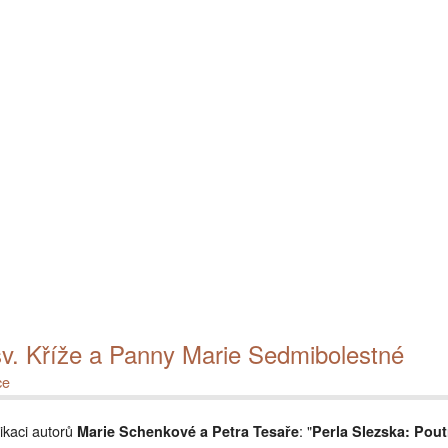
Projekt stará KARVINNÁ
Publikace o Karvinsku
sv. Kříže a Panny Marie Sedmibolestné
ce
ikaci autorů
: "
Marie Schenkové a Petra Tesaře
Perla Slezska: Pout