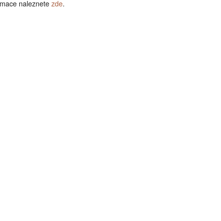
formace naleznete
zde
.