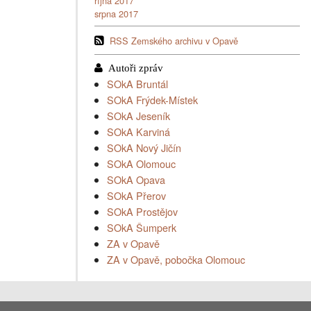
října 2017
srpna 2017
RSS Zemského archivu v Opavě
SOkA Bruntál
SOkA Frýdek-Místek
SOkA Jeseník
SOkA Karviná
SOkA Nový Jičín
SOkA Olomouc
SOkA Opava
SOkA Přerov
SOkA Prostějov
SOkA Šumperk
ZA v Opavě
ZA v Opavě, pobočka Olomouc