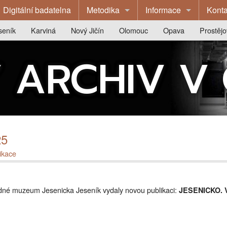
Digitální badatelna
Metodika
Informace
Konta
Veřejnoprávní původci
Úřední deska
Abec
seník
Karviná
Nový Jičín
Olomouc
Opava
Prostějo
Soukromoprávní původci
Výběrová řízení
Zemsk
archivu
O archivu
O archivu
O archivu
O archivu
O archi
 ARCHIV V
Základní pojmy
Přístupnost budov
pobo
historie archivu
Z historie archivu
Z historie archivu
Z historie archivu
Z historie archivu
Z histor
Další informace
Rešerše
Státn
blikace
Publikace
Publikace
Publikace
Publikace
Publika
Propagace
stavy
Výstavy
Badatelna
Badatelna
Badatelna
Výstavy
datelna
Přednášky
Kontakty
Kontakty
Kontakty
Badatel
25
ntakty
Badatelna
Kontakt
ikace
Kontakty
vědné muzeum Jesenicka Jeseník vydaly novou publikaci:
JESENICKO. V
Tematické projekty:
KARVINSKO ve stopách času