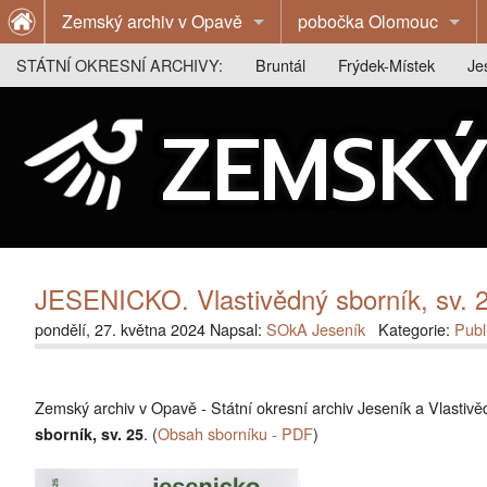
Zemský archiv v Opavě
pobočka Olomouc
O archivu
O archivu
STÁTNÍ OKRESNÍ ARCHIVY:
Bruntál
Frýdek-Místek
Je
Z historie archivu
Z historie archivu
O archivu
O archivu
O 
ZEMSKÝ
Publikace
Publikace
Z historie archivu
Z historie archivu
Z 
Výstavy
Badatelna
Publikace
Publikace
Pu
Badatelna
Kontakty
Badatelna
Výstavy
Vý
Kontakty
Kontakty
Badatelna
Ba
JESENICKO. Vlastivědný sborník, sv. 
Kontakty
Ko
pondělí, 27. května 2024 Napsal:
SOkA Jeseník
Kategorie:
Publ
Zemský archiv v Opavě - Státní okresní archiv Jeseník a Vlasti
. (
Obsah sborníku - PDF
)
sborník, sv. 25