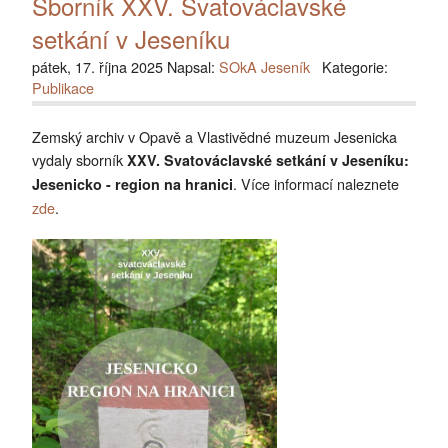
Sborník XXV. Svatováclavské
setkání v Jeseníku
pátek, 17. října 2025 Napsal:
SOkA Jeseník
Kategorie:
Publikace
Zemský archiv v Opavě a Vlastivědné muzeum Jesenicka
vydaly sborník
XXV. Svatováclavské setkání v Jeseníku:
. Více informací naleznete
Jesenicko - region na hranici
zde
.