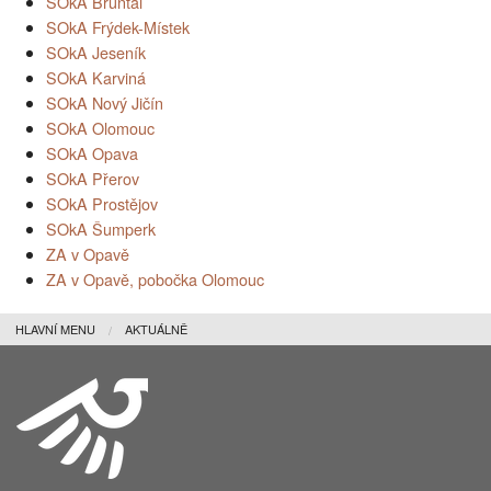
SOkA Bruntál
SOkA Frýdek-Místek
SOkA Jeseník
SOkA Karviná
SOkA Nový Jičín
SOkA Olomouc
SOkA Opava
SOkA Přerov
SOkA Prostějov
SOkA Šumperk
ZA v Opavě
ZA v Opavě, pobočka Olomouc
HLAVNÍ MENU
AKTUÁLNĚ