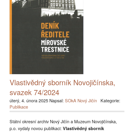
Vlastivědný sborník Novojičínska,
svazek 74/2024
úterý, 4. února 2025 Napsal:
SOkA Nový Jičín
Kategorie:
Publikace
Státní okresní archiv Nový Jičín a Muzeum Novojičínska,
p.o. vydaly novou publikaci:
Vlastivědný sborník