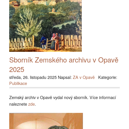
Sborník Zemského archivu v Opavě
2025
středa, 26. listopadu 2025 Napsal:
ZA v Opavě
Kategorie:
Publikace
Zemský archiv v Opavě vydal nový sborník. Více informací
naleznete
zde
.