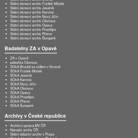
Státní okresní archiv Frýdek-Místek
Státní okresní archiv Jeseník
Státní okresní archiv Karviná
Státní okresní archiv Nový Jičín
Státní okresní archiv Olomouc
Státní okresní archiv Opava
Státní okresní archiv Prostějov
Státní okresní archiv Přerov
Státní okresní archiv Šumperk
Badatelny ZA v Opavě
ZA v Opavě
pobočka Olomouc
SOkA Bruntál se sídlem v Krnově
SOkA Frýdek-Místek
SOkA Jeseník
SOkA Karviná
SOkA Nový Jičín
SOkA Olomouc
SOkA Opava
SOkA Prostějov
SOkA Přerov
SOkA Šumperk
Archivy v České republice
Archivní správa MV ČR
Národní archiv ČR
Státní oblastní archiv v Praze