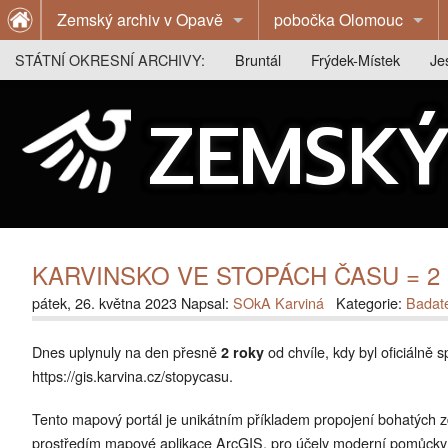
Zemský archiv v Opavě
pobočka Olomouc
O archivu
O archivu
STÁTNÍ OKRESNÍ ARCHIVY:
Bruntál
Frýdek-Místek
Je
Z historie archivu
Z historie archivu
O archivu
O archivu
O 
ZEMSKÝ
Publikace
Publikace
Z historie archivu
Z historie archivu
Z 
Výstavy
Badatelna
Publikace
Publikace
Pu
Badatelna
Kontakty
Badatelna
Výstavy
Vý
Kontakty
Kontakty
Badatelna
Ba
KARVINSKO VE STOPÁCH ČASU = 2 ro
Kontakty
Ko
pátek, 26. května 2023 Napsal:
SOkA Karviná
Kategorie:
Badat
Dnes uplynuly na den přesně
od chvíle, kdy byl oficiálně 
2 roky
https://gis.karvina.cz/stopycasu.
Tento mapový portál je unikátním příkladem propojení bohatých 
prostředím mapové aplikace ArcGIS, pro účely moderní pomůcky ke