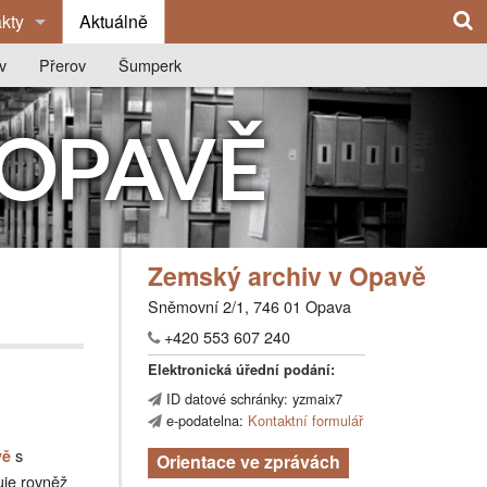
kty
Aktuálně
edně
v
Přerov
Šumperk
ý archiv v Opavě
vu
O archivu
O archivu
 OPAVĚ
čka Olomouc
ie archivu
Z historie archivu
Z historie archivu
í okresní archivy
ce
Publikace
Publikace
Výstavy
Výstavy
Zemský archiv v Opavě
na
Badatelna
Spolupráce se školami
Sněmovní 2/1, 746 01 Opava
y
Kontakty
Badatelna
+420 553 607 240
Kontakty
Elektronická úřední podání:
ID datové schránky: yzmaix7
e-podatelna:
Kontaktní formulář
s
vě
Orientace ve zprávách
uje rovněž