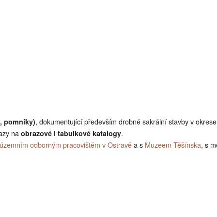
, dokumentující především drobné sakrální stavby v okrese
e, pomníky)
kazy na
.
obrazové i tabulkové katalogy
územním odborným pracovištěm v Ostravě
a s
Muzeem Těšínska
, s m