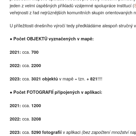
jeden z velmi úspěšných příkladů vzájemné spolupráce institucí (
veřejnosti z řad nejrůznějších komunitních skupin orientovaných na
U příležitosti dnešního výročí tedy předkládáme alespoň stručný vý
● Počet OBJEKTŮ vyznačených v mapě:
cca.
2021:
700
cca.
2022:
2200
cca.
v mapě = tzn.
!!!!
2023:
3021 objektů
+ 821
● Počet FOTOGRAFIÍ připojených v aplikaci:
cca.
2021:
1200
cca.
2022:
3208
cca.
v aplikaci
2023:
5290 fotografií
(bez započtení množství napoj