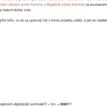
Projekt stará KARVINNÁ
Státní okresní archiv Karviná
+
Magistrát města Karviné
) za současnéh
 historii těchto míst.
Publikace o Karvinsku
čet toho, co se za uplynulý rok v tomto projektu událo, a jak se nadále 
= tzn.
!!!!
ených digitalizátů archiválií!!)
+ 2082