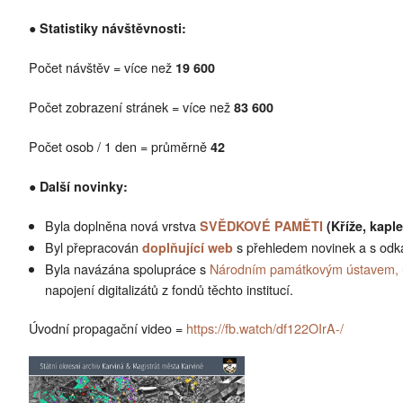
● Statistiky návštěvnosti:
Počet návštěv = více než
19 600
Počet zobrazení stránek = více než
83 600
Počet osob / 1 den = průměrně
42
● Další novinky:
Byla doplněna nová vrstva
SVĚDKOVÉ PAMĚTI
(Kříže, kapl
Byl přepracován
s přehledem novinek a s od
doplňující web
Byla navázána spolupráce s
Národním památkovým ústavem, 
napojení digitalizátů z fondů těchto institucí.
Úvodní propagační video =
https://fb.watch/df122OIrA-/