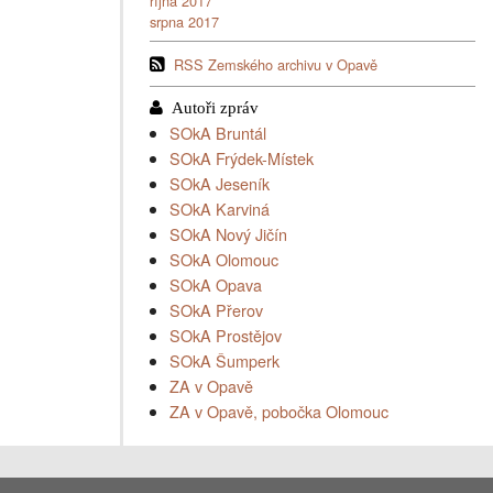
října 2017
srpna 2017
RSS Zemského archivu v Opavě
SOkA Bruntál
SOkA Frýdek-Místek
SOkA Jeseník
SOkA Karviná
SOkA Nový Jičín
SOkA Olomouc
SOkA Opava
SOkA Přerov
SOkA Prostějov
SOkA Šumperk
ZA v Opavě
ZA v Opavě, pobočka Olomouc