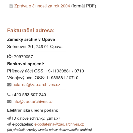
Zpráva o činnosti za rok 2004
(formát PDF)
Fakturační adresa:
Zemský archiv v Opavě
Sněmovní 2/1, 746 01 Opava
70979057
IČ:
Bankovní spojení:
Příjmový účet OSS: 19-11939881 / 0710
Výdajový účet OSS: 11939881 / 0710
uctarna@zao.archives.cz
+420 553 607 240
info@zao.archives.cz
Elektronická úřední podání:
ID datové schránky: yzmaix7
e-podatelna:
e-podatelna@zao.archives.cz
(do předmětu zprávy uveďte název dotazovaného archivu)