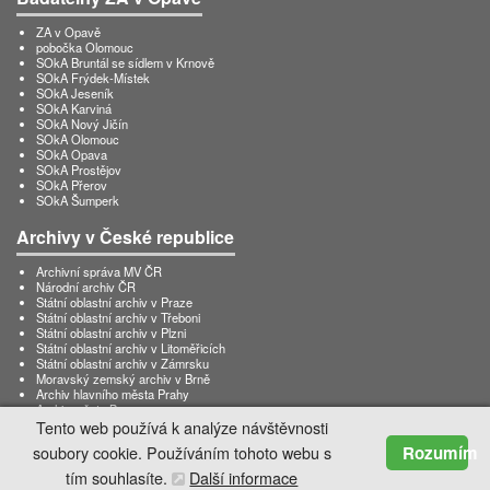
ZA v Opavě
pobočka Olomouc
SOkA Bruntál se sídlem v Krnově
SOkA Frýdek-Místek
SOkA Jeseník
SOkA Karviná
SOkA Nový Jičín
SOkA Olomouc
SOkA Opava
SOkA Prostějov
SOkA Přerov
SOkA Šumperk
Archivy v České republice
Archivní správa MV ČR
Národní archiv ČR
Státní oblastní archiv v Praze
Státní oblastní archiv v Třeboni
Státní oblastní archiv v Plzni
Státní oblastní archiv v Litoměřicích
Státní oblastní archiv v Zámrsku
Moravský zemský archiv v Brně
Archiv hlavního města Prahy
Archiv města Brna
Archiv města Ostravy
Tento web používá k analýze návštěvnosti
Vojenský ústřední archiv
Rozumím
soubory cookie. Používáním tohoto webu s
tím souhlasíte.
Další informace
© 2021 | Zemský archiv v Opavě |
Administrátor webu